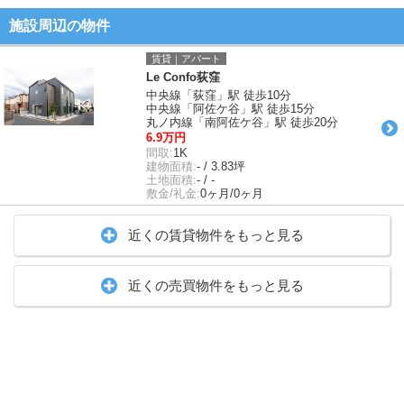
施設周辺の物件
賃貸｜アパート
Le Confo荻窪
中央線「荻窪」駅 徒歩10分
中央線「阿佐ケ谷」駅 徒歩15分
丸ノ内線「南阿佐ケ谷」駅 徒歩20分
6.9万円
間取:
1K
建物面積:
- / 3.83坪
土地面積:
- / -
敷金/礼金:
0ヶ月/0ヶ月
近くの賃貸物件をもっと見る
近くの売買物件をもっと見る