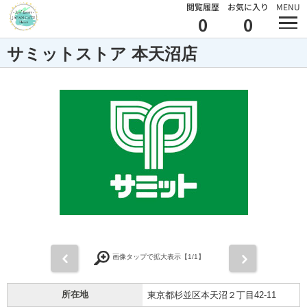
閲覧履歴
お気に入り
MENU
0
0
サミットストア 本天沼店
前
次
画像タップで拡大表示【
1
/1】
所在地
東京都杉並区本天沼２丁目42-11