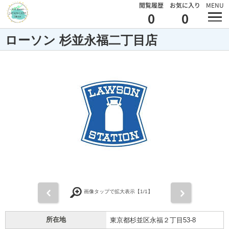
閲覧履歴
お気に入り
MENU
0
0
ローソン 杉並永福二丁目店
前
次
画像タップで拡大表示【
1
/1】
所在地
東京都杉並区永福２丁目53-8