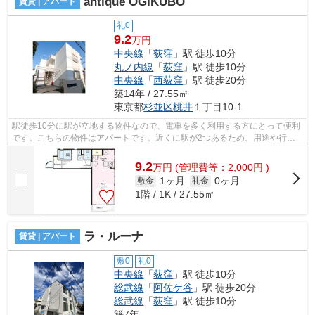
antique OGIKUBO
賃貸 | アパート
礼0
9.2
万円
中央線
「
荻窪
」駅 徒歩10分
丸ノ内線
「
荻窪
」駅 徒歩10分
中央線
「
西荻窪
」駅 徒歩20分
築14年 / 27.55㎡
東京都
杉並区
桃井
１丁目10-1
駅徒歩10分に駅が立地する物件なので、電車を多く利用する方にとって便利
です。こちらの物件はアパートです。近くに駅が2つあるため、用途や行き
先に応じて駅を選べる物件です。杉並区...
9.2
万
円
(管理費等：2,000円 )
1ヶ月
0ヶ月
敷金
礼金
1階 / 1K / 27.55㎡
ラ・ルーナ
賃貸 | アパート
敷0
礼0
中央線
「
荻窪
」駅 徒歩10分
総武線
「
阿佐ケ谷
」駅 徒歩20分
総武線
「
荻窪
」駅 徒歩10分
築7年