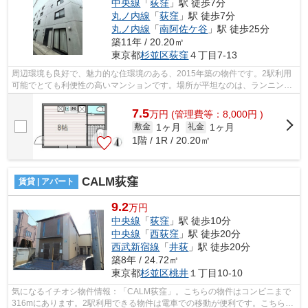
中央線
「
荻窪
」駅 徒歩7分
丸ノ内線
「
荻窪
」駅 徒歩7分
丸ノ内線
「
南阿佐ケ谷
」駅 徒歩25分
築11年 / 20.20㎡
東京都
杉並区
荻窪
４丁目7-13
周辺環境も良好で、魅力的な住環境のある、2015年築の物件です。2駅利用
可能でとても利便性の高いマンションです。場所が平坦なのは、ランニング
をする上で抑えたいポイントですね。外...
7.5
万
円
(管理費等：8,000円 )
1ヶ月
1ヶ月
敷金
礼金
1階 / 1R / 20.20㎡
CALM荻窪
賃貸 | アパート
9.2
万円
中央線
「
荻窪
」駅 徒歩10分
中央線
「
西荻窪
」駅 徒歩20分
西武新宿線
「
井荻
」駅 徒歩20分
築8年 / 24.72㎡
東京都
杉並区
桃井
１丁目10-10
気になるイチオシ物件情報：「CALM荻窪」。こちらの物件はコンビニまで
316mにあります。2駅利用できる物件は電車での移動が便利です。こちらの