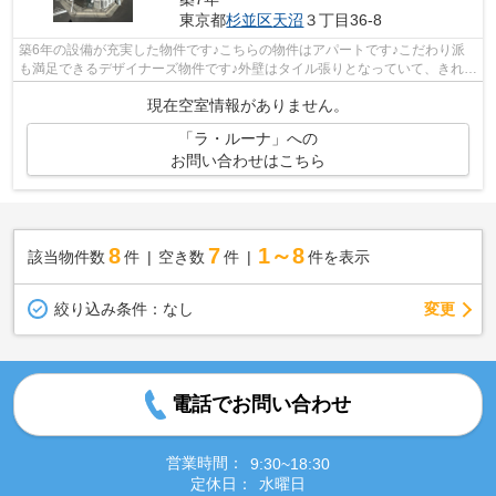
東京都
杉並区
天沼
３丁目36-8
築6年の設備が充実した物件です♪こちらの物件はアパートです♪こだわり派
も満足できるデザイナーズ物件です♪外壁はタイル張りとなっていて、きれい
な外観をしています♪できるだけ早めに...
現在空室情報がありません。
「ラ・ルーナ」への
お問い合わせはこちら
8
7
1～8
該当物件数
件
空き数
件
件を表示
変更
絞り込み条件：
なし
電話でお問い合わせ
営業時間：
9:30~18:30
定休日：
水曜日