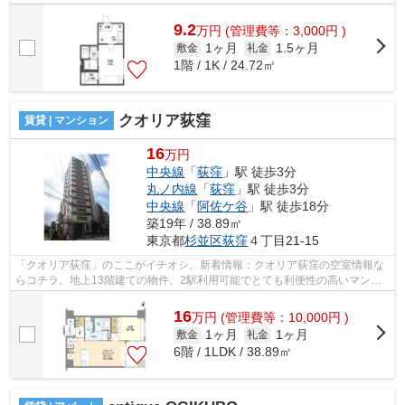
物件はアパートです。杉並区や中央線荻窪...
9.2
万
円
(管理費等：3,000円 )
1ヶ月
1.5ヶ月
敷金
礼金
1階 / 1K / 24.72㎡
クオリア荻窪
賃貸 | マンション
16
万円
中央線
「
荻窪
」駅 徒歩3分
丸ノ内線
「
荻窪
」駅 徒歩3分
中央線
「
阿佐ケ谷
」駅 徒歩18分
築19年 / 38.89㎡
東京都
杉並区
荻窪
４丁目21-15
「クオリア荻窪」のここがイチオシ。新着情報：クオリア荻窪の空室情報な
らコチラ。地上13階建ての物件。2駅利用可能でとても利便性の高いマンシ
ョンです。杉並区エリアにある賃貸情報...
16
万
円
(管理費等：10,000円 )
1ヶ月
1ヶ月
敷金
礼金
6階 / 1LDK / 38.89㎡