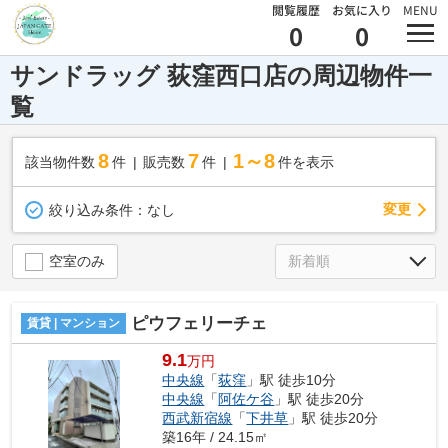
閲覧履歴
お気に入り
MENU
0
0
サンドラッグ 荻窪西口店の周辺物件一
覧
8
7
1～8
該当物件数
件
販売数
件
件を表示
変更
絞り込み条件：
なし
空室のみ
ピウフェリーチェ
賃貸 | マンション
9.1
万円
中央線
「
荻窪
」駅 徒歩10分
中央線
「
阿佐ケ谷
」駅 徒歩20分
西武新宿線
「
下井草
」駅 徒歩20分
築16年 / 24.15㎡