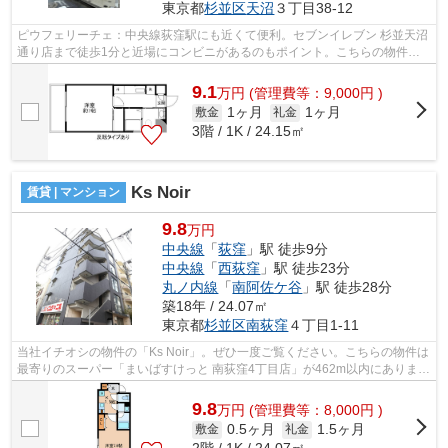
東京都
杉並区
天沼
３丁目38-12
ピウフェリーチェ：中央線荻窪駅にも近くて便利。セブンイレブン 杉並天沼
通り店まで徒歩1分と近場にコンビニがあるのもポイント。こちらの物件は
エレベーター付きです。こちらの物件...
9.1
万
円
(管理費等：9,000円 )
1ヶ月
1ヶ月
敷金
礼金
3階 / 1K / 24.15㎡
Ks Noir
賃貸 | マンション
9.8
万円
中央線
「
荻窪
」駅 徒歩9分
中央線
「
西荻窪
」駅 徒歩23分
丸ノ内線
「
南阿佐ケ谷
」駅 徒歩28分
築18年 / 24.07㎡
東京都
杉並区
南荻窪
４丁目1-11
当社イチオシの物件の「Ks Noir」。ぜひ一度ご覧ください。こちらの物件は
最寄りのスーパー「まいばすけっと 南荻窪4丁目店」が462m以内にありま
す。周辺に2駅あるので電車通勤しやす...
9.8
万
円
(管理費等：8,000円 )
0.5ヶ月
1.5ヶ月
敷金
礼金