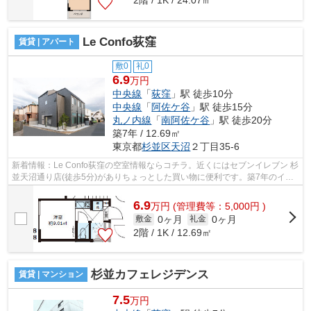
2階 / 1K / 24.07㎡
Le Confo荻窪
賃貸 | アパート
敷0
礼0
6.9
万円
中央線
「
荻窪
」駅 徒歩10分
中央線
「
阿佐ケ谷
」駅 徒歩15分
丸ノ内線
「
南阿佐ケ谷
」駅 徒歩20分
築7年 / 12.69㎡
東京都
杉並区
天沼
２丁目35-6
新着情報：Le Confo荻窪の空室情報ならコチラ。近くにはセブンイレブン 杉
並天沼通り店(徒歩5分)がありちょっとした買い物に便利です。築7年のイチ
オシ物件はこちらです。最上階の物件...
6.9
万
円
(管理費等：5,000円 )
0ヶ月
0ヶ月
敷金
礼金
2階 / 1K / 12.69㎡
杉並カフェレジデンス
賃貸 | マンション
7.5
万円