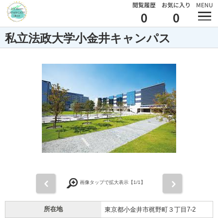
閲覧履歴
お気に入り
MENU
0
0
私立法政大学小金井キャンパス
前
次
画像タップで拡大表示【
1
/1】
所在地
東京都小金井市梶野町３丁目7-2