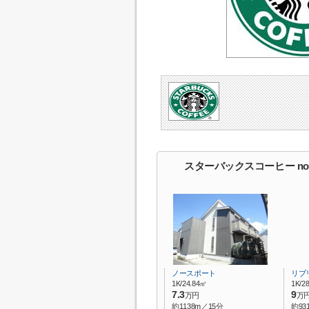
スターバックスコーヒー n
ノースポート
リブ
1K/24.84㎡
1K/2
7.3
9
万円
万
約1138m／15分
約93