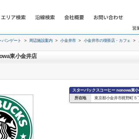
エリア検索
沿線検索
会社概要
お問い合わせ
営
ャパンゲート
>
周辺施設案内
>
小金井市
>
小金井市の喫茶店・カフェ
>
owa東小金井店
スターバックスコーヒー nonowa東
所在地
東京都小金井市梶野町５丁