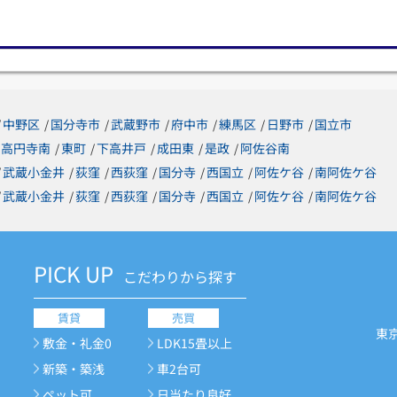
中野区
国分寺市
武蔵野市
府中市
練馬区
日野市
国立市
/
/
/
/
/
/
/
高円寺南
東町
下高井戸
成田東
是政
阿佐谷南
/
/
/
/
/
武蔵小金井
荻窪
西荻窪
国分寺
西国立
阿佐ケ谷
南阿佐ケ谷
/
/
/
/
/
/
/
武蔵小金井
荻窪
西荻窪
国分寺
西国立
阿佐ケ谷
南阿佐ケ谷
/
/
/
/
/
/
/
PICK UP
こだわりから探す
賃貸
売買
東
敷金・礼金0
LDK15畳以上
新築・築浅
車2台可
ペット可
日当たり良好