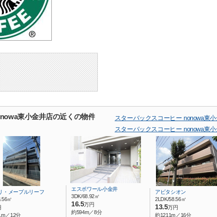
onowa東小金井店の近くの物件
スターバックスコーヒー nonowa
スターバックスコーヒー nonowa
エスポワール小金井
リ・メープルリーフ
アビタシオン
3DK/68.92㎡
8.56㎡
2LDK/58.56㎡
16.5
万円
13.5
円
万円
約594m／8分
1m／12分
約1211m／16分