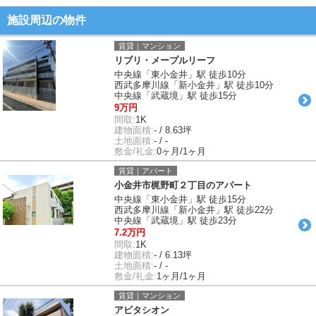
施設周辺の物件
賃貸｜マンション
リブリ・メープルリーフ
中央線「東小金井」駅 徒歩10分
西武多摩川線「新小金井」駅 徒歩10分
中央線「武蔵境」駅 徒歩15分
9万円
間取:
1K
建物面積:
- / 8.63坪
土地面積:
- / -
敷金/礼金:
0ヶ月/1ヶ月
賃貸｜アパート
小金井市梶野町２丁目のアパート
中央線「東小金井」駅 徒歩15分
西武多摩川線「新小金井」駅 徒歩22分
中央線「武蔵境」駅 徒歩23分
7.2万円
間取:
1K
建物面積:
- / 6.13坪
土地面積:
- / -
敷金/礼金:
1ヶ月/1ヶ月
賃貸｜マンション
アビタシオン