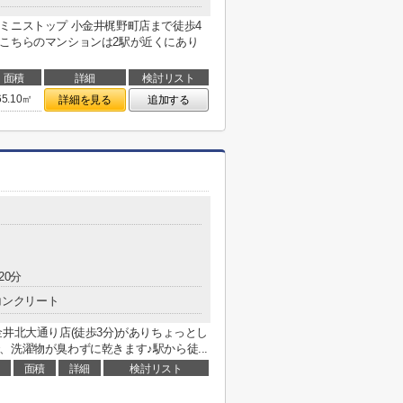
ミニストップ 小金井梶野町店まで徒歩4
こちらのマンションは2駅が近くにあり
面積
詳細
検討リスト
65.10㎡
詳細を見る
追加する
20分
コンクリート
井北大通り店(徒歩3分)がありちょっとし
洗濯物が臭わずに乾きます♪駅から徒...
面積
詳細
検討リスト