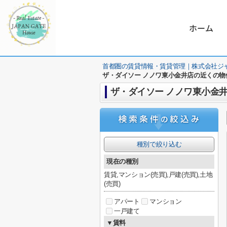
ホーム
首都圏の賃貸情報・賃貸管理｜株式会社ジ
ザ・ダイソー ノノワ東小金井店の近くの物
ザ・ダイソー ノノワ東小金
種別で絞り込む
現在の種別
賃貸,マンション(売買),戸建(売買),土地
(売買)
アパート
マンション
一戸建て
▼賃料