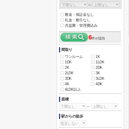
～
敷金・保証金なし
礼金・敷引なし
共益費・管理費込み
6
件が該当
間取り
ワンルーム
1K
1DK
1LDK
2K
2DK
2LDK
3K
3DK
3LDK
4K
4DK
4LDK以上
面積
～
駅からの徒歩