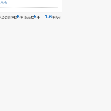
こちら
6
5
1-6
該当公開件数
件 販売数
件
件表示