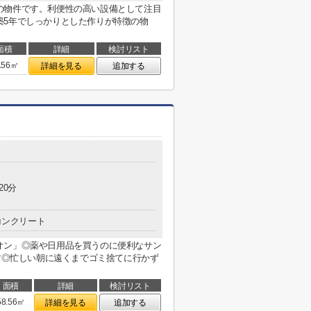
の物件です。利便性の高い設備として注目
築5年でしっかりとした作りが特徴の物
面積
詳細
検討リスト
.56㎡
詳細を見る
追加する
20分
コンクリート
オン」◎薬や日用品を買うのに便利なサン
です◎忙しい朝に遠くまでゴミ捨てに行かず
面積
詳細
検討リスト
58.56㎡
詳細を見る
追加する