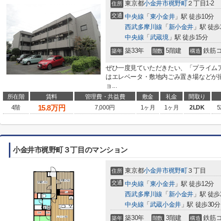
東京都
小金井市
梶野町
２丁目1-2
住所
交通
中央線
「
東小金井
」駅 徒歩10分
西武多摩川線
「
新小金井
」駅 徒歩
中央線
「
武蔵境
」駅 徒歩15分
築33年
5階建
鉄筋
築年
階数
構造
ぜひ一度見ていただきたい、「プライム
はエレベータ・敷地内ごみ置き場などが
ョ...
所在階
賃料
管理費・共益費
敷金
礼金
間取り
15.8
万円
4階
7,000円
1ヶ月
1ヶ月
2LDK
5
小金井市梶野町３丁目のマンション
東京都
小金井市
梶野町
３丁目
住所
交通
中央線
「
東小金井
」駅 徒歩12分
西武多摩川線
「
新小金井
」駅 徒歩
中央線
「
武蔵小金井
」駅 徒歩30分
築30年
3階建
鉄筋
築年
階数
構造