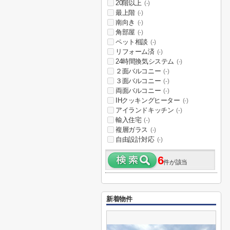
20階以上
(-)
最上階
(-)
南向き
(-)
角部屋
(-)
ペット相談
(-)
リフォーム済
(-)
24時間換気システム
(-)
２面バルコニー
(-)
３面バルコニー
(-)
両面バルコニー
(-)
IHクッキングヒーター
(-)
アイランドキッチン
(-)
輸入住宅
(-)
複層ガラス
(-)
自由設計対応
(-)
6
件が該当
新着物件