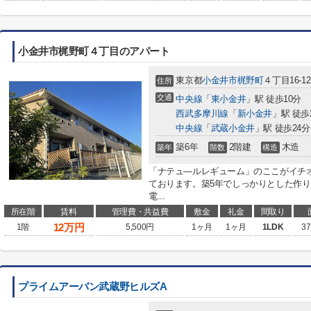
小金井市梶野町４丁目のアパート
東京都
小金井市
梶野町
４丁目16-12
住所
交通
中央線
「
東小金井
」駅 徒歩10分
西武多摩川線
「
新小金井
」駅 徒歩
中央線
「
武蔵小金井
」駅 徒歩24分
築6年
2階建
木造
築年
階数
構造
「ナテュ―ルレギューム」のここがイチ
ております。築5年でしっかりとした作り
電...
所在階
賃料
管理費・共益費
敷金
礼金
間取り
12
万円
1階
5,500円
1ヶ月
1ヶ月
1LDK
37
プライムアーバン武蔵野ヒルズA