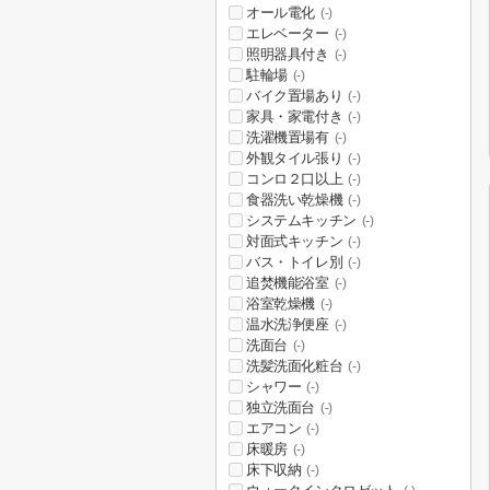
オール電化
(-)
エレベーター
(-)
照明器具付き
(-)
駐輪場
(-)
バイク置場あり
(-)
家具・家電付き
(-)
洗濯機置場有
(-)
外観タイル張り
(-)
コンロ２口以上
(-)
食器洗い乾燥機
(-)
システムキッチン
(-)
対面式キッチン
(-)
バス・トイレ別
(-)
追焚機能浴室
(-)
浴室乾燥機
(-)
温水洗浄便座
(-)
洗面台
(-)
洗髪洗面化粧台
(-)
シャワー
(-)
独立洗面台
(-)
エアコン
(-)
床暖房
(-)
床下収納
(-)