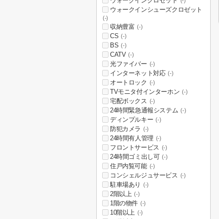
ウォークインクロゼット
(-)
ウォークインシューズクロゼット
(-)
収納豊富
(-)
CS
(-)
BS
(-)
CATV
(-)
光ファイバー
(-)
インターネット対応
(-)
オートロック
(-)
TVモニタ付インターホン
(-)
宅配ボックス
(-)
24時間緊急通報システム
(-)
ディンプルキー
(-)
防犯カメラ
(-)
24時間有人管理
(-)
フロントサービス
(-)
24時間ゴミ出し可
(-)
住戸内覧可能
(-)
コンシェルジュサービス
(-)
駐車場あり
(-)
2階以上
(-)
1階の物件
(-)
10階以上
(-)