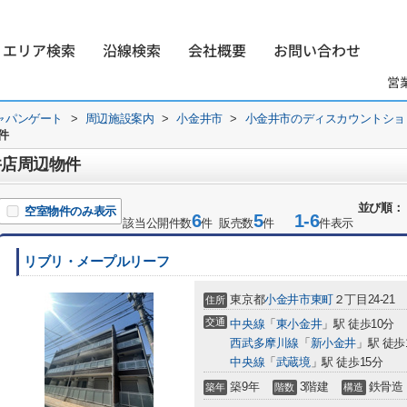
エリア検索
沿線検索
会社概要
お問い合わせ
営
ャパンゲート
>
周辺施設案内
>
小金井市
>
小金井市のディスカウントショ
件
井店周辺物件
並び順：
空室物件のみ表示
6
5
1-6
該当公開件数
件 販売数
件
件表示
リブリ・メープルリーフ
東京都
小金井市
東町
２丁目24-21
住所
交通
中央線
「
東小金井
」駅 徒歩10分
西武多摩川線
「
新小金井
」駅 徒歩
中央線
「
武蔵境
」駅 徒歩15分
築9年
3階建
鉄骨造
築年
階数
構造