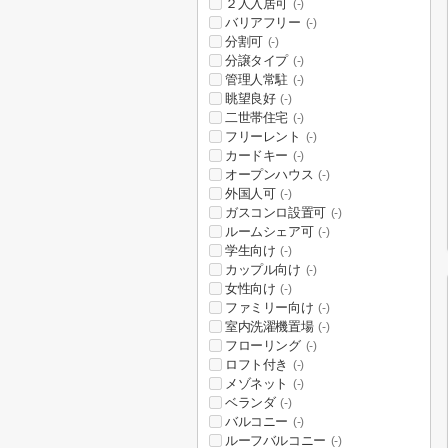
２人入居可
(-)
バリアフリー
(-)
分割可
(-)
分譲タイプ
(-)
管理人常駐
(-)
眺望良好
(-)
二世帯住宅
(-)
フリーレント
(-)
カードキー
(-)
オープンハウス
(-)
外国人可
(-)
ガスコンロ設置可
(-)
ルームシェア可
(-)
学生向け
(-)
カップル向け
(-)
女性向け
(-)
ファミリー向け
(-)
室内洗濯機置場
(-)
フローリング
(-)
ロフト付き
(-)
メゾネット
(-)
ベランダ
(-)
バルコニー
(-)
ルーフバルコニー
(-)