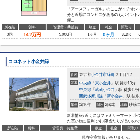
「アースフォーガル」のここがイチオシ♪
分と近場にコンビニがあるのもポイント♪
便...
所在階
賃料
管理費・共益費
敷金
礼金
間取り
14.2
万円
0ヶ月
3階
5,000円
1ヶ月
3LDK
コロネット小金井緑
東京都
小金井市
緑町
２丁目4-2
住所
交通
中央線
「
東小金井
」駅 徒歩10分
中央線
「
武蔵小金井
」駅 徒歩19分
西武多摩川線
「
新小金井
」駅 徒歩
築10年
3階建
鉄筋
築年
階数
構造
新着情報♪近くにはファミリーマート 小金
た買い物に便利です♪陽当たりが良いので、
所在階
賃料
管理費・共益費
敷金
礼金
間取り
現在空室情報がありません。