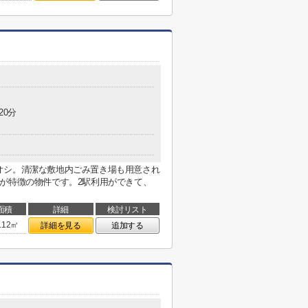
20分
オシ。清潔な敷地内ごみ置き場も用意され
が特徴の物件です。2駅利用ができて、
面積
詳細
検討リスト
.12㎡
詳細を見る
追加する