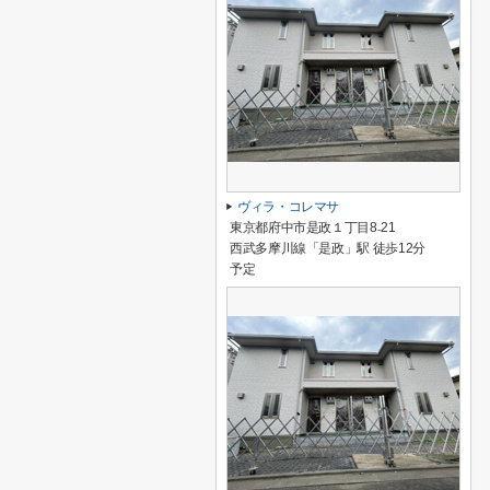
ヴィラ・コレマサ
東京都府中市是政１丁目8₋21
西武多摩川線「是政」駅 徒歩12分
予定