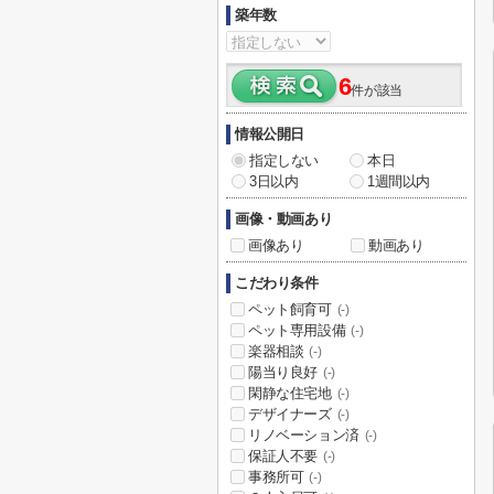
築年数
6
件が該当
情報公開日
指定しない
本日
3日以内
1週間以内
画像・動画あり
画像あり
動画あり
こだわり条件
ペット飼育可
(-)
ペット専用設備
(-)
楽器相談
(-)
陽当り良好
(-)
閑静な住宅地
(-)
デザイナーズ
(-)
リノベーション済
(-)
保証人不要
(-)
事務所可
(-)