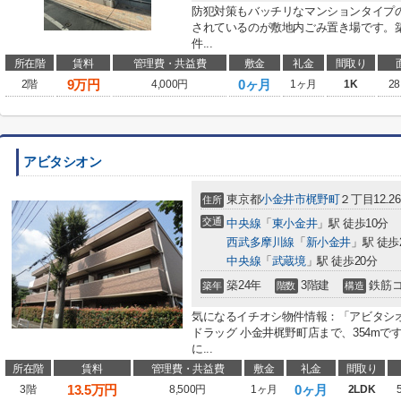
防犯対策もバッチリなマンションタイプ
されているのが敷地内ごみ置き場です。
件...
所在階
賃料
管理費・共益費
敷金
礼金
間取り
9
万円
0ヶ月
2階
4,000円
1ヶ月
1K
28
アビタシオン
東京都
小金井市
梶野町
２丁目12₋26
住所
交通
中央線
「
東小金井
」駅 徒歩10分
西武多摩川線
「
新小金井
」駅 徒歩
中央線
「
武蔵境
」駅 徒歩20分
築24年
3階建
鉄筋
築年
階数
構造
気になるイチオシ物件情報：「アビタシ
ドラッグ 小金井梶野町店まで、354m
に...
所在階
賃料
管理費・共益費
敷金
礼金
間取り
13.5
万円
0ヶ月
3階
8,500円
1ヶ月
2LDK