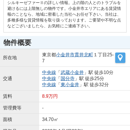
シルキーゼファーⅡの詳しい情報。上の階の人とのトラブルを
避けるには上階無しの物件です。小金井市エリアにある賃貸情
報のことなら、地域に密着した当社へお任せ下さい。当社は、
多種多様な賃貸情報を取り扱っております。ご要望や不明な点
などございましたら、お気軽にご連絡下さい。
物件概要
東京都
小金井市
貫井北町
１丁目25-
所在地
7
中央線
「
武蔵小金井
」駅 徒歩10分
交通
中央線
「
国分寺
」駅 徒歩25分
中央線
「
東小金井
」駅 徒歩32分
賃料
8.9万円
管理費等
-
面積
34.70㎡