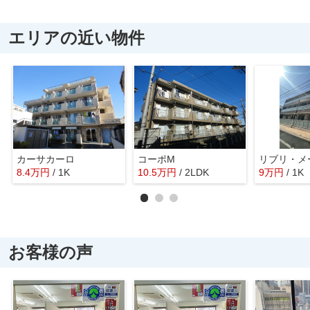
エリアの近い物件
カーサカーロ
コーポM
8.4
万
円
/ 1K
10.5
万
円
/ 2LDK
9
万
円
/ 1K
お客様の声