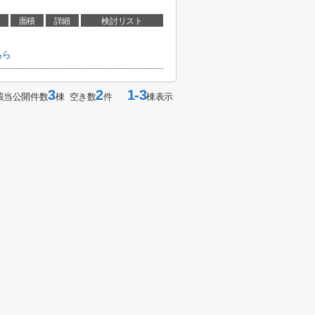
面積
詳細
検討リスト
ちら
3
2
1-3
該当公開件数
棟 空き数
件
棟表示