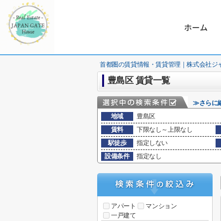
ホーム
首都圏の賃貸情報・賃貸管理｜株式会社ジ
豊島区 賃貸一覧
≫さらに
地域
豊島区
賃料
下限なし～上限なし
駅徒歩
指定しない
設備条件
指定なし
アパート
マンション
一戸建て