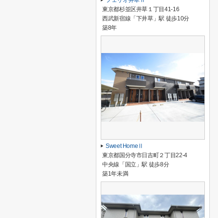
フェリオ井草Ⅱ
東京都杉並区井草１丁目41-16
西武新宿線「下井草」駅 徒歩10分
築8年
Sweet HomeⅡ
東京都国分寺市日吉町２丁目22-4
中央線「国立」駅 徒歩8分
築1年未満