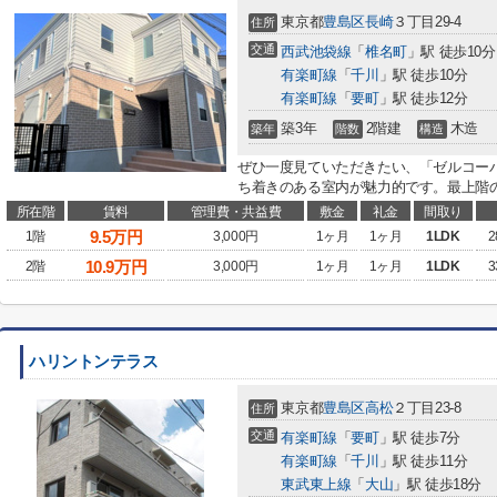
東京都
豊島区
長崎
３丁目29-4
住所
交通
西武池袋線
「
椎名町
」駅 徒歩10分
有楽町線
「
千川
」駅 徒歩10分
有楽町線
「
要町
」駅 徒歩12分
築3年
2階建
木造
築年
階数
構造
ぜひ一度見ていただきたい、「ゼルコーバ
ち着きのある室内が魅力的です。最上階の
所在階
賃料
管理費・共益費
敷金
礼金
間取り
9.5
万円
1階
3,000円
1ヶ月
1ヶ月
1LDK
2
10.9
万円
2階
3,000円
1ヶ月
1ヶ月
1LDK
3
ハリントンテラス
東京都
豊島区
高松
２丁目23-8
住所
交通
有楽町線
「
要町
」駅 徒歩7分
有楽町線
「
千川
」駅 徒歩11分
東武東上線
「
大山
」駅 徒歩18分