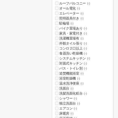
ルーフバルコニー
(-)
オール電化
(-)
エレベーター
(-)
照明器具付き
(-)
駐輪場
(-)
バイク置場あり
(-)
家具・家電付き
(-)
洗濯機置場有
(-)
外観タイル張り
(-)
コンロ２口以上
(-)
食器洗い乾燥機
(-)
システムキッチン
(-)
対面式キッチン
(-)
バス・トイレ別
(-)
追焚機能浴室
(-)
浴室乾燥機
(-)
温水洗浄便座
(-)
洗面台
(-)
洗髪洗面化粧台
(-)
シャワー
(-)
独立洗面台
(-)
エアコン
(-)
床暖房
(-)