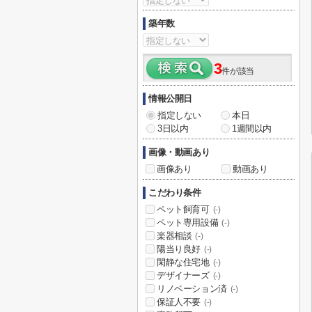
築年数
3
件が該当
情報公開日
指定しない
本日
3日以内
1週間以内
画像・動画あり
画像あり
動画あり
こだわり条件
ペット飼育可
(-)
ペット専用設備
(-)
楽器相談
(-)
陽当り良好
(-)
閑静な住宅地
(-)
デザイナーズ
(-)
リノベーション済
(-)
保証人不要
(-)