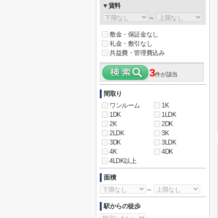
▼賃料
～
敷金・保証金なし
礼金・敷引なし
共益費・管理費込み
3
件が該当
間取り
ワンルーム
1K
1DK
1LDK
2K
2DK
2LDK
3K
3DK
3LDK
4K
4DK
4LDK以上
面積
～
駅からの徒歩