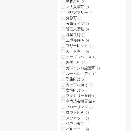
事務所可
(-)
２人入居可
(-)
バリアフリー
(-)
分割可
(-)
分譲タイプ
(-)
管理人常駐
(-)
眺望良好
(-)
二世帯住宅
(-)
フリーレント
(-)
カードキー
(-)
オープンハウス
(-)
外国人可
(-)
ガスコンロ設置可
(-)
ルームシェア可
(-)
学生向け
(-)
カップル向け
(-)
女性向け
(-)
ファミリー向け
(-)
室内洗濯機置場
(-)
フローリング
(-)
ロフト付き
(-)
メゾネット
(-)
ベランダ
(-)
バルコニー
(-)