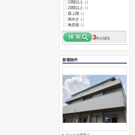
10階以上
(-)
20階以上
(-)
最上階
(-)
南向き
(-)
角部屋
(-)
3
件が該当
新着物件