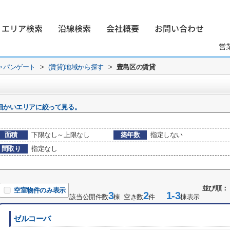
エリア検索
沿線検索
会社概要
お問い合わせ
営
ャパンゲート
>
(賃貸)地域から探す
>
豊島区の賃貸
細かいエリアに絞って見る。
面積
下限なし～上限なし
築年数
指定しない
間取り
指定なし
並び順：
空室物件のみ表示
3
2
1-3
該当公開件数
棟 空き数
件
棟表示
ゼルコーバ