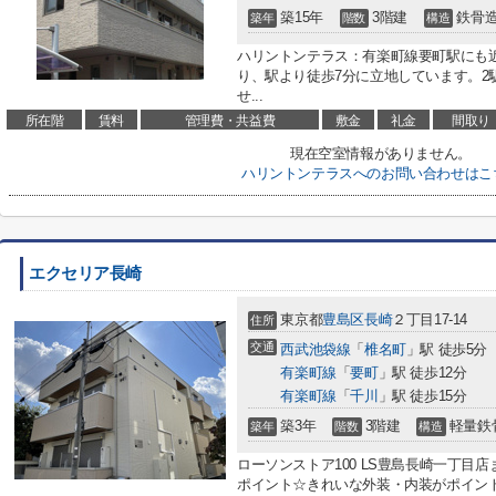
築15年
3階建
鉄骨
築年
階数
構造
ハリントンテラス：有楽町線要町駅にも
り、駅より徒歩7分に立地しています。2
せ...
所在階
賃料
管理費・共益費
敷金
礼金
間取り
現在空室情報がありません。
ハリントンテラスへのお問い合わせはこ
エクセリア長崎
東京都
豊島区
長崎
２丁目17-14
住所
交通
西武池袋線
「
椎名町
」駅 徒歩5分
有楽町線
「
要町
」駅 徒歩12分
有楽町線
「
千川
」駅 徒歩15分
築3年
3階建
軽量鉄
築年
階数
構造
ローソンストア100 LS豊島長崎一丁目
ポイント☆きれいな外装・内装がポイン