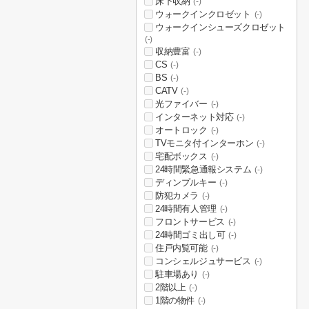
床下収納
(-)
ウォークインクロゼット
(-)
ウォークインシューズクロゼット
(-)
収納豊富
(-)
CS
(-)
BS
(-)
CATV
(-)
光ファイバー
(-)
インターネット対応
(-)
オートロック
(-)
TVモニタ付インターホン
(-)
宅配ボックス
(-)
24時間緊急通報システム
(-)
ディンプルキー
(-)
防犯カメラ
(-)
24時間有人管理
(-)
フロントサービス
(-)
24時間ゴミ出し可
(-)
住戸内覧可能
(-)
コンシェルジュサービス
(-)
駐車場あり
(-)
2階以上
(-)
1階の物件
(-)