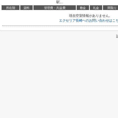
駅...
所在階
賃料
管理費・共益費
敷金
礼金
間取り
現在空室情報がありません。
エクセリア長崎へのお問い合わせはこ