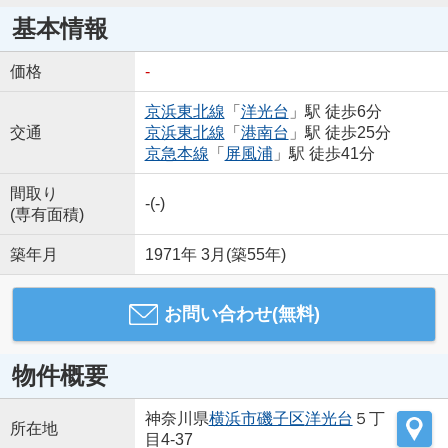
基本情報
価格
-
京浜東北線
「
洋光台
」駅 徒歩6分
交通
京浜東北線
「
港南台
」駅 徒歩25分
京急本線
「
屏風浦
」駅 徒歩41分
間取り
-(-)
(専有面積)
築年月
1971年 3月(築55年)
お問い合わせ(無料)
物件概要
神奈川県
横浜市磯子区
洋光台
５丁
所在地
目4-37