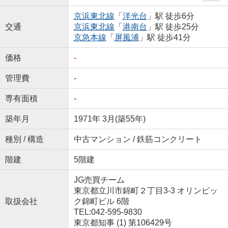
京浜東北線
「
洋光台
」駅 徒歩6分
交通
京浜東北線
「
港南台
」駅 徒歩25分
京急本線
「
屏風浦
」駅 徒歩41分
価格
-
管理費
-
専有面積
-
築年月
1971年 3月(築55年)
種別 / 構造
中古マンション / 鉄筋コンクリート
階建
5階建
JG売買チーム
東京都立川市錦町２丁目3-3 オリンピッ
取扱会社
ク錦町ビル 6階
TEL:042-595-9830
東京都知事 (1) 第106429号