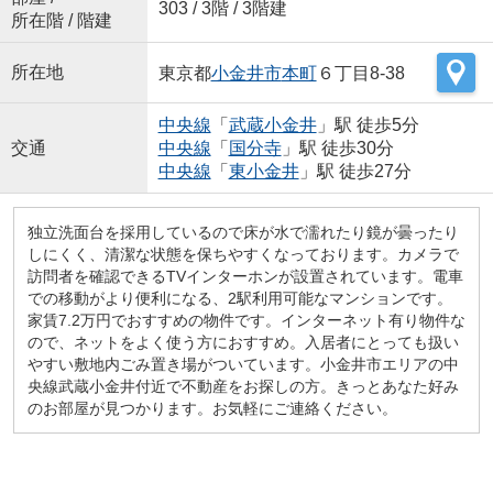
303 / 3階 / 3階建
所在階 / 階建
所在地
東京都
小金井市
本町
６丁目8-38
中央線
「
武蔵小金井
」駅 徒歩5分
交通
中央線
「
国分寺
」駅 徒歩30分
中央線
「
東小金井
」駅 徒歩27分
独立洗面台を採用しているので床が水で濡れたり鏡が曇ったり
しにくく、清潔な状態を保ちやすくなっております。カメラで
訪問者を確認できるTVインターホンが設置されています。電車
での移動がより便利になる、2駅利用可能なマンションです。
家賃7.2万円でおすすめの物件です。インターネット有り物件な
ので、ネットをよく使う方におすすめ。入居者にとっても扱い
やすい敷地内ごみ置き場がついています。小金井市エリアの中
央線武蔵小金井付近で不動産をお探しの方。きっとあなた好み
のお部屋が見つかります。お気軽にご連絡ください。