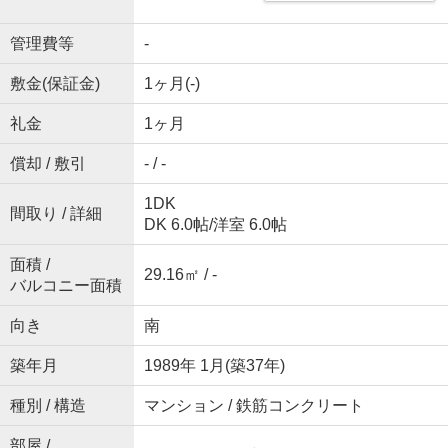
管理費等
-
敷金(保証金)
1ヶ月(-)
礼金
1ヶ月
償却 / 敷引
- / -
1DK
間取り / 詳細
DK 6.0帖
/
洋室 6.0帖
面積 /
29.16㎡ / -
バルコニー面積
向き
南
築年月
1989年 1月(築37年)
種別 / 構造
マンション / 鉄筋コンクリート
部屋 /