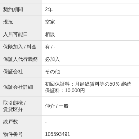
契約期間
2年
現況
空家
入居可能日
相談
保険加入 / 料金
有 / -
保証人代行義務
必加入
保証会社
その他
初回保証料：月額総賃料等の50％ 継続
保証会社詳細
保証料：10,000円
取引態様 /
仲介 / 一般
賃貸区分
総戸数
-
物件番号
105593491