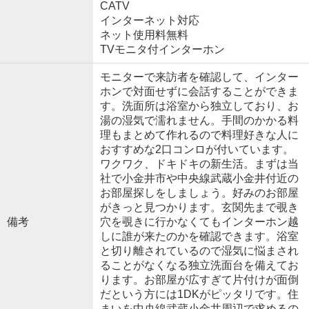
CATV
インターネット対応
ネット使用料無料
TVモニタ付インターホン
モニターで来訪者を確認して、インター
ホンで対面せずに会話することができま
す。洗面所は浴室から独立しており、お
湯の湿気で濡れません。手間のかかる料
理もまとめて作れるので料理好きな人に
おすすめな2口コンロが付いています。
ワクワク、ドキドキの新生活。まずは当
社で小金井市や中央線武蔵小金井付近の
お部屋探しをしましょう。好みのお部屋
がきっと見つかります。玄関先まで覗き
備考
穴を覗きに行かなくてもインターホン越
しに誰が来たのかを確認できます。浴室
と切り離されているので湿気に悩まされ
ることがなくなる独立洗面台を備えてお
ります。お部屋が広すぎて片付けが面倒
だという方には1DKがピッタリです。住
まいを中央線武蔵小金井周辺で求めるの