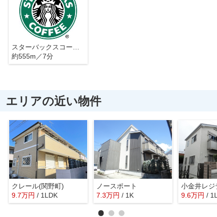
スターバックスコーヒー nonowa武蔵小金井店
約555m／7分
エリアの近い物件
クレール(関野町)
ノースポート
9.7
万
円
/ 1LDK
7.3
万
円
/ 1K
9.6
万
円
/ 1