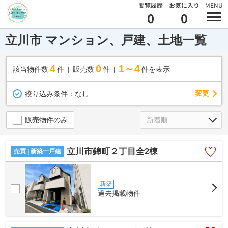
閲覧履歴
お気に入り
MENU
0
0
立川市 マンション、戸建、土地一覧
4
0
1～4
該当物件数
件
販売数
件
件を表示
変更
絞り込み条件：
なし
販売物件のみ
立川市錦町２丁目全2棟
売買 | 新築一戸建
新築
過去掲載物件