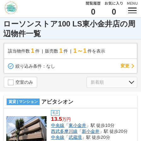
閲覧履歴
お気に入り
MENU
0
0
ローソンストア100 LS東小金井店の周
辺物件一覧
1
1
1～1
該当物件数
件
販売数
件
件を表示
変更
絞り込み条件：
なし
空室のみ
アビタシオン
賃貸 | マンション
礼0
13.5
万円
中央線
「
東小金井
」駅 徒歩10分
西武多摩川線
「
新小金井
」駅 徒歩20分
中央線
「
武蔵境
」駅 徒歩20分