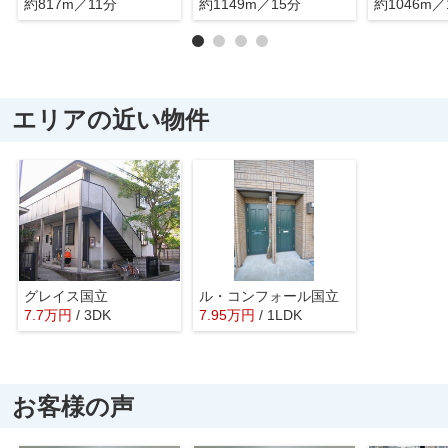
約817m／11分
約1149m／15分
約1046m／
エリアの近い物件
グレイス国立
ル・コンフォール国立
7.7
万
円
/ 3DK
7.95
万
円
/ 1LDK
お客様の声