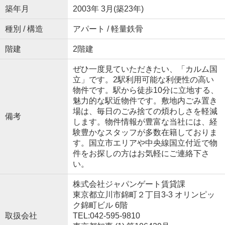
築年月
2003年 3月(築23年)
種別 / 構造
アパート / 軽量鉄骨
階建
2階建
ぜひ一度見ていただきたい、「カルム国
立」です。2駅利用可能な利便性の高い
物件です。駅から徒歩10分に立地する、
魅力的な駅近物件です。敷地内ごみ置き
場は、毎日のごみ捨ての煩わしさを軽減
備考
します。物件情報が豊富な当社には、経
験豊かなスタッフが多数在籍しておりま
す。国立市エリアや中央線国立付近で物
件をお探しの方はお気軽にご連絡下さ
い。
株式会社ジャパンゲート賃貸課
東京都立川市錦町２丁目3-3 オリンピッ
ク錦町ビル 6階
取扱会社
TEL:042-595-9810