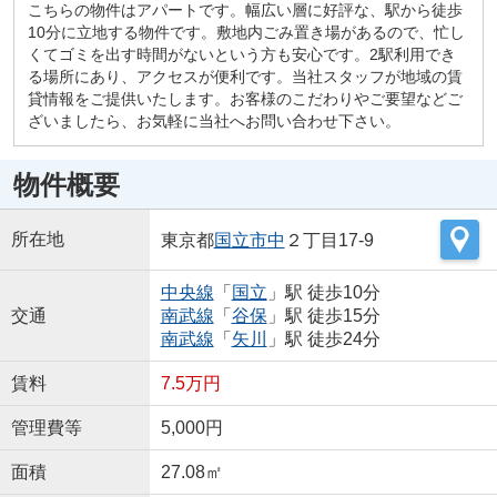
こちらの物件はアパートです。幅広い層に好評な、駅から徒歩
10分に立地する物件です。敷地内ごみ置き場があるので、忙し
くてゴミを出す時間がないという方も安心です。2駅利用でき
る場所にあり、アクセスが便利です。当社スタッフが地域の賃
貸情報をご提供いたします。お客様のこだわりやご要望などご
ざいましたら、お気軽に当社へお問い合わせ下さい。
物件概要
所在地
東京都
国立市
中
２丁目17-9
中央線
「
国立
」駅 徒歩10分
交通
南武線
「
谷保
」駅 徒歩15分
南武線
「
矢川
」駅 徒歩24分
賃料
7.5万円
管理費等
5,000円
面積
27.08㎡