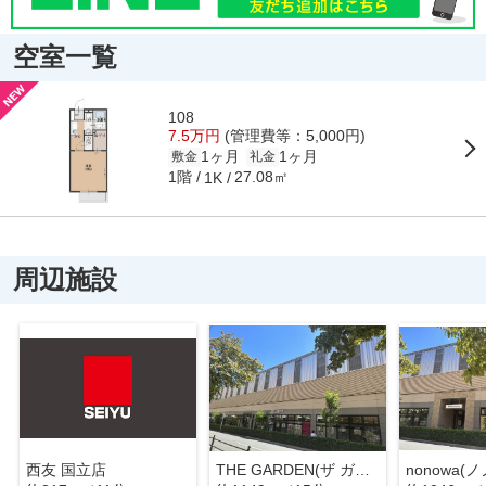
空室一覧
108
7.5万円
(管理費等：5,000円)
1ヶ月
1ヶ月
敷金
礼金
1階
27.08㎡
1K
周辺施設
西友 国立店
THE GARDEN(ザ ガーデン) 国立店
nonowa(