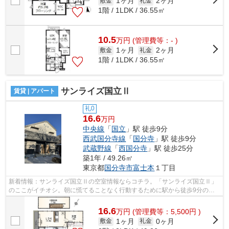
1ヶ月
2ヶ月
敷金
礼金
1階 / 1LDK / 36.55㎡
10.5
万
円
(管理費等：- )
1ヶ月
2ヶ月
敷金
礼金
1階 / 1LDK / 36.55㎡
サンライズ国立Ⅱ
賃貸 | アパート
礼0
16.6
万円
中央線
「
国立
」駅 徒歩9分
西武国分寺線
「
国分寺
」駅 徒歩9分
武蔵野線
「
西国分寺
」駅 徒歩25分
築1年 / 49.26㎡
東京都
国分寺市
富士本
１丁目
新着情報：サンライズ国立Ⅱの空室情報ならコチラ。「サンライズ国立Ⅱ」
のここがイチオシ。朝に慌てることなく行動するために駅から徒歩9分の駅
近アパートはいかがでしょうか。こちらの...
16.6
万
円
(管理費等：5,500円 )
1ヶ月
0ヶ月
敷金
礼金