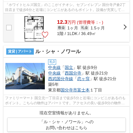
「ホワイトヒルズ国立」のここがイチオシ。セブンイレブン 国分寺戸倉2丁
目店まで徒歩6分と近場にコンビニがあるのもポイント。設備が充実してう
れしい、築浅物件です。物件の近くに駅...
12.3
万
円
(管理費等：- )
1ヶ月
1.5ヶ月
敷金
礼金
1階 / 1LDK / 36.49㎡
ル・シャ・ノワール
賃貸 | アパート
礼0
中央線
「
国立
」駅 徒歩9分
中央線
「
西国分寺
」駅 徒歩21分
西武国分寺線
「
恋ヶ窪
」駅 徒歩21分
築5年
東京都
国分寺市
富士本
１丁目
ファミリーマート 国立北一丁目店まで徒歩5分と近場にコンビニがあるのも
ポイント。こちらの物件はアパートです。アクセスの良い徒歩9分の物件で
す。一日の始まりを気持ちよく過ごせる...
現在空室情報がありません。
「ル・シャ・ノワール」への
お問い合わせはこちら