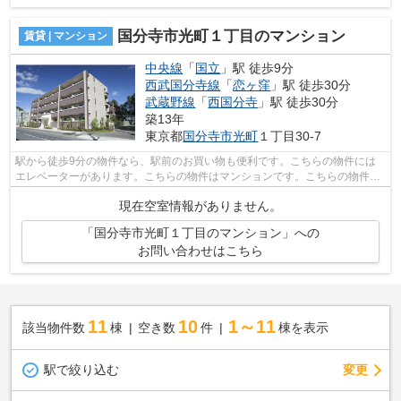
国分寺市光町１丁目のマンション
賃貸 | マンション
中央線
「
国立
」駅 徒歩9分
西武国分寺線
「
恋ヶ窪
」駅 徒歩30分
武蔵野線
「
西国分寺
」駅 徒歩30分
築13年
東京都
国分寺市
光町
１丁目30-7
駅から徒歩9分の物件なら、駅前のお買い物も便利です。こちらの物件には
エレベーターがあります。こちらの物件はマンションです。こちらの物件は
自走式駐車場がご利用いただけます。で...
現在空室情報がありません。
「国分寺市光町１丁目のマンション」への
お問い合わせはこちら
11
10
1～11
該当物件数
棟
空き数
件
棟を表示
駅で絞り込む
変更