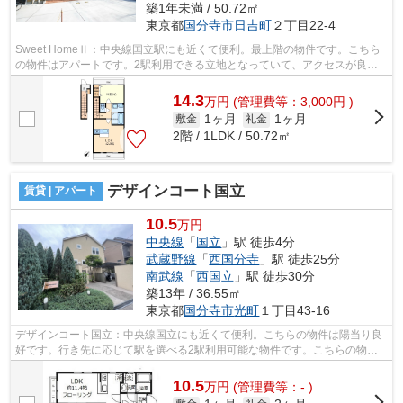
築1年未満 / 50.72㎡
東京都
国分寺市
日吉町
２丁目22-4
Sweet HomeⅡ：中央線国立駅にも近くて便利。最上階の物件です。こちら
の物件はアパートです。2駅利用できる立地となっていて、アクセスが良い
です。国分寺市エリアにある賃貸情報のこ...
14.3
万
円
(管理費等：3,000円 )
1ヶ月
1ヶ月
敷金
礼金
2階 / 1LDK / 50.72㎡
デザインコート国立
賃貸 | アパート
10.5
万円
中央線
「
国立
」駅 徒歩4分
武蔵野線
「
西国分寺
」駅 徒歩25分
南武線
「
西国立
」駅 徒歩30分
築13年 / 36.55㎡
東京都
国分寺市
光町
１丁目43-16
デザインコート国立：中央線国立にも近くて便利。こちらの物件は陽当り良
好です。行き先に応じて駅を選べる2駅利用可能な物件です。こちらの物件
はアパートです。できるだけ早めに不動...
10.5
万
円
(管理費等：- )