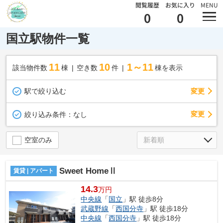
閲覧履歴
お気に入り
MENU
0
0
国立駅物件一覧
11
10
1～11
該当物件数
棟
空き数
件
棟を表示
駅で絞り込む
変更
変更
絞り込み条件：
なし
空室のみ
Sweet HomeⅡ
賃貸 | アパート
14.3
万円
中央線
「
国立
」駅 徒歩8分
武蔵野線
「
西国分寺
」駅 徒歩18分
中央線
「
西国分寺
」駅 徒歩18分