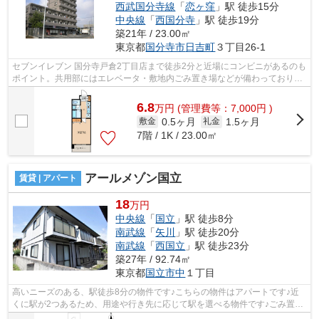
西武国分寺線
「
恋ヶ窪
」駅 徒歩15分
中央線
「
西国分寺
」駅 徒歩19分
築21年 / 23.00㎡
東京都
国分寺市
日吉町
３丁目26-1
セブンイレブン 国分寺戸倉2丁目店まで徒歩2分と近場にコンビニがあるのも
ポイント。共用部にはエレベータ・敷地内ごみ置き場などが備わっておりと
ても充実しています。行く先に応じて...
6.8
万
円
(管理費等：7,000円 )
0.5ヶ月
1.5ヶ月
敷金
礼金
7階 / 1K / 23.00㎡
アールメゾン国立
賃貸 | アパート
18
万円
中央線
「
国立
」駅 徒歩8分
南武線
「
矢川
」駅 徒歩20分
南武線
「
西国立
」駅 徒歩23分
築27年 / 92.74㎡
東京都
国立市
中
１丁目
高いニーズのある、駅徒歩8分の物件です♪こちらの物件はアパートです♪近
くに駅が2つあるため、用途や行き先に応じて駅を選べる物件です♪ごみ置き
場は敷地内にあります♪当社スタッフが...