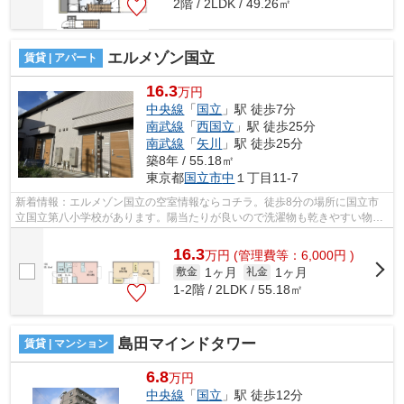
2階 / 2LDK / 49.26㎡
エルメゾン国立
賃貸 | アパート
16.3
万円
中央線
「
国立
」駅 徒歩7分
南武線
「
西国立
」駅 徒歩25分
南武線
「
矢川
」駅 徒歩25分
築8年 / 55.18㎡
東京都
国立市
中
１丁目11-7
新着情報：エルメゾン国立の空室情報ならコチラ。徒歩8分の場所に国立市
立国立第八小学校があります。陽当たりが良いので洗濯物も乾きやすい物件
です。こだわりの条件として多い、駅徒...
16.3
万
円
(管理費等：6,000円 )
1ヶ月
1ヶ月
敷金
礼金
1-2階 / 2LDK / 55.18㎡
島田マインドタワー
賃貸 | マンション
6.8
万円
中央線
「
国立
」駅 徒歩12分