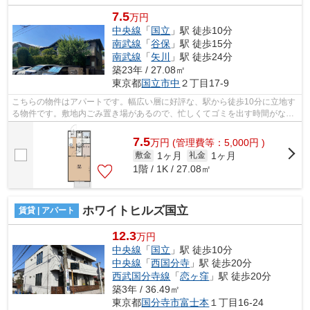
7.5
万円
中央線
「
国立
」駅 徒歩10分
南武線
「
谷保
」駅 徒歩15分
南武線
「
矢川
」駅 徒歩24分
築23年 / 27.08㎡
東京都
国立市
中
２丁目17-9
こちらの物件はアパートです。幅広い層に好評な、駅から徒歩10分に立地す
る物件です。敷地内ごみ置き場があるので、忙しくてゴミを出す時間がない
という方も安心です。2駅利用できる場...
7.5
万
円
(管理費等：5,000円 )
1ヶ月
1ヶ月
敷金
礼金
1階 / 1K / 27.08㎡
ホワイトヒルズ国立
賃貸 | アパート
12.3
万円
中央線
「
国立
」駅 徒歩10分
中央線
「
西国分寺
」駅 徒歩20分
西武国分寺線
「
恋ヶ窪
」駅 徒歩20分
築3年 / 36.49㎡
東京都
国分寺市
富士本
１丁目16-24