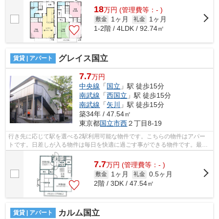
18
万
円
(管理費等：- )
1ヶ月
1ヶ月
敷金
礼金
1-2階 / 4LDK / 92.74㎡
グレイス国立
賃貸 | アパート
7.7
万円
中央線
「
国立
」駅 徒歩15分
南武線
「
西国立
」駅 徒歩15分
南武線
「
矢川
」駅 徒歩15分
築34年 / 47.54㎡
東京都
国立市
西
２丁目8-19
行き先に応じて駅を選べる2駅利用可能な物件です。こちらの物件はアパー
トです。日差しが入る物件は毎日を快適に過ごす事ができる物件です。最上
階の物件です。当社スタッフが地域の賃...
7.7
万
円
(管理費等：- )
1ヶ月
0.5ヶ月
敷金
礼金
2階 / 3DK / 47.54㎡
カルム国立
賃貸 | アパート