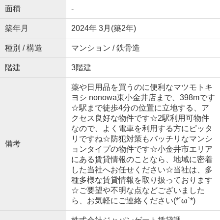
面積
-
築年月
2024年 3月(築2年)
種別 / 構造
マンション / 鉄骨造
階建
3階建
薬や日用品を買うのに便利なマツモトキ
ヨシ nonowa東小金井店まで、398mです
☆駅まで徒歩4分の位置に立地する、ア
クセス良好な物件です☆2駅利用可物件
なので、よく電車を利用する方にピッタ
リですね☆防犯対策もバッチリなマンシ
備考
ョンタイプの物件です☆小金井市エリア
にある賃貸情報のことなら、地域に密着
した当社へお任せください☆当社は、多
種多様な賃貸情報を取り扱っております
☆ご要望や不明な点などございました
ら、お気軽にご連絡ください(*´ω`*)