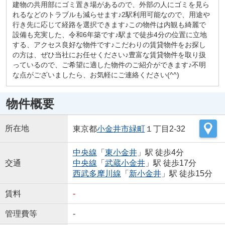
建物の共用部にゴミ置き場があるので、外部の人にゴミを見ら
れるなどのトラブルも減らせます♪2駅利用可能なので、用途や
行き先に応じて経路を選択できます♪この物件は内観も綺麗で
設備も充実した、令和6年築です♪駅まで徒歩4分の位置に立地
する、アクセス良好な物件です♪こだわりの賃貸物件をお探し
の方は、ぜひ当社にお任せください♪豊富な賃貸物件を取り扱
っているので、ご希望に適した物件のご紹介ができます♪不明
な点がございましたら、お気軽にご連絡ください(^^)
物件概要
所在地
東京都
小金井市
緑町
１丁目2-32
中央線
「
東小金井
」駅 徒歩4分
交通
中央線
「
武蔵小金井
」駅 徒歩17分
西武多摩川線
「
新小金井
」駅 徒歩15分
賃料
-
管理費等
-