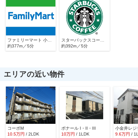
ファミリーマート 小金井北大通り店
スターバックスコーヒー nonowa東小金井店
約377m／5分
約392m／5分
エリアの近い物件
コーポM
ボナール I・II・III
10.5
万
円
/ 2LDK
10
万
円
/ 1LDK
9.6
万
円
/ 1