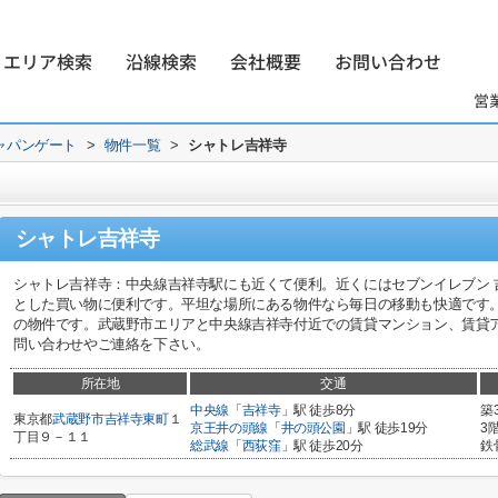
エリア検索
沿線検索
会社概要
お問い合わせ
営
ャパンゲート
>
物件一覧
>
シャトレ吉祥寺
シャトレ吉祥寺
シャトレ吉祥寺：中央線吉祥寺駅にも近くて便利。近くにはセブンイレブン 吉
とした買い物に便利です。平坦な場所にある物件なら毎日の移動も快適です
の物件です。武蔵野市エリアと中央線吉祥寺付近での賃貸マンション、賃貸
問い合わせやご連絡を下さい。
所在地
交通
中央線
「
吉祥寺
」駅 徒歩8分
築
東京都
武蔵野市
吉祥寺東町
１
京王井の頭線
「
井の頭公園
」駅 徒歩19分
3
丁目９－１１
総武線
「
西荻窪
」駅 徒歩20分
鉄