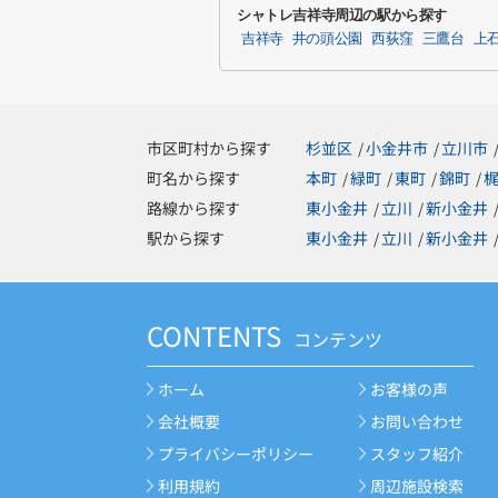
シャトレ吉祥寺周辺の駅から探す
吉祥寺
井の頭公園
西荻窪
三鷹台
上
市区町村から探す
杉並区
小金井市
立川市
/
/
町名から探す
本町
緑町
東町
錦町
/
/
/
/
路線から探す
東小金井
立川
新小金井
/
/
駅から探す
東小金井
立川
新小金井
/
/
CONTENTS
コンテンツ
ホーム
お客様の声
会社概要
お問い合わせ
プライバシーポリシー
スタッフ紹介
利用規約
周辺施設検索