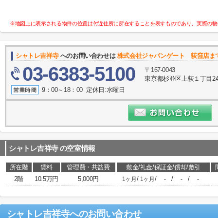
※地図上に表示される物件の位置は付近住所に所在することを表すものであり、実際の物
シャトレ吉祥寺
へのお問い合わせは
株式会社ジャパンゲート 荻窪店ま
03-6383-5100
〒167-0043
東京都杉並区上荻１丁目24-
9：00～18：00 定休日:水曜日
シャトレ吉祥寺
の空室情報
所在階
賃料
管理費・共益費
敷金/礼金/保証金/償却/敷引
2階
10.5万円
5,000円
/
/
/
/
1ヶ月
1ヶ月
-
-
-
シャトレ吉祥寺
へのお問い合わせ