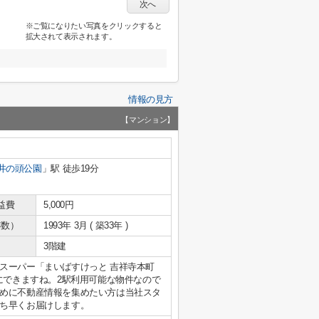
次へ
※ご覧になりたい写真をクリックすると
拡大されて表示されます。
情報の見方
【マンション】
井の頭公園
」駅 徒歩19分
益費
5,000円
年数）
1993年 3月 ( 築33年 )
3階建
スーパー「まいばすけっと 吉祥寺本町
にできますね。2駅利用可能な物件なので
めに不動産情報を集めたい方は当社スタ
ち早くお届けします。