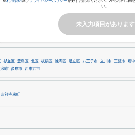
※
利用規約
及び
プライバシーポリシー
を必ずお読みください。左記内容に同
い。
未入力項目があります
区
杉並区
豊島区
北区
板橋区
練馬区
足立区
八王子市
立川市
三鷹市
府
大和市
多摩市
西東京市
吉祥寺東町