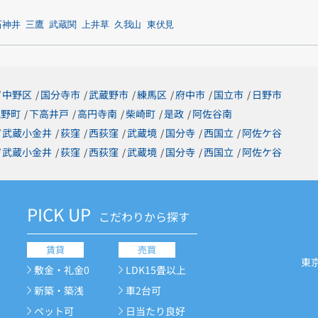
石神井
三鷹
武蔵関
上井草
久我山
東伏見
中野区
国分寺市
武蔵野市
練馬区
府中市
国立市
日野市
/
/
/
/
/
/
/
梶野町
下高井戸
高円寺南
柴崎町
是政
阿佐谷南
/
/
/
/
/
武蔵小金井
荻窪
西荻窪
武蔵境
国分寺
西国立
阿佐ケ谷
/
/
/
/
/
/
/
武蔵小金井
荻窪
西荻窪
武蔵境
国分寺
西国立
阿佐ケ谷
/
/
/
/
/
/
/
PICK UP
こだわりから探す
賃貸
売買
東
敷金・礼金0
LDK15畳以上
新築・築浅
車2台可
ペット可
日当たり良好