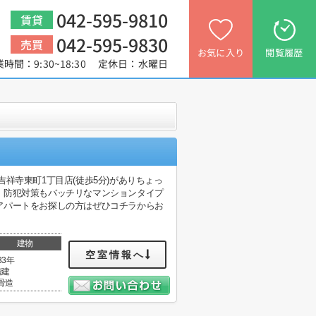
042-595-9810
賃貸
042-595-9830
売買
お気に入り
閲覧履歴
業時間：9:30~18:30 定休日：水曜日
祥寺東町1丁目店(徒歩5分)がありちょっ
。防犯対策もバッチリなマンションタイプ
アパートをお探しの方はぜひコチラからお
建物
空室情報へ
33年
階建
骨造