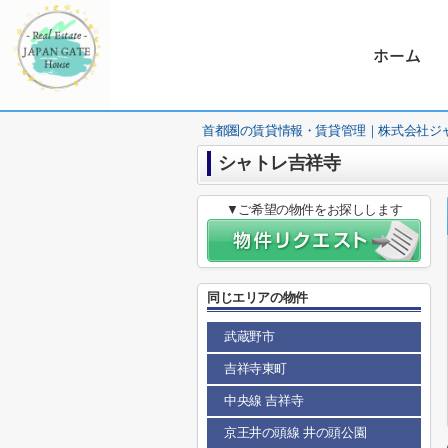
ホーム
首都圏の賃貸情報・賃貸管理｜株式会社ジ
シャトレ吉祥寺
▼ご希望の物件をお探しします
同じエリアの物件
武蔵野市
吉祥寺東町
中央線 吉祥寺
京王井の頭線 井の頭公園