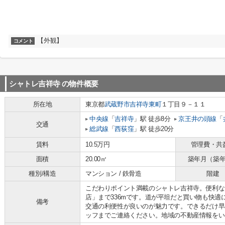
【外観】
コメント
シャトレ吉祥寺
の物件概要
所在地
東京都
武蔵野市
吉祥寺東町
１丁目９－１１
中央線
「
吉祥寺
」駅 徒歩8分
京王井の頭線
「
交通
総武線
「
西荻窪
」駅 徒歩20分
賃料
10.5万円
管理費・共
面積
20.00㎡
築年月（築
種別/構造
マンション / 鉄骨造
階建
こだわりポイント満載のシャトレ吉祥寺。便利な
店」まで336mです。道が平坦だと買い物も快適
備考
交通の利便性が良いのが魅力です。できるだけ早
ッフまでご連絡ください。地域の不動産情報をい