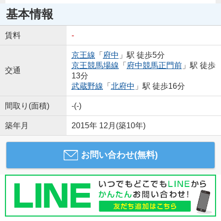
基本情報
賃料
-
京王線
「
府中
」駅 徒歩5分
京王競馬場線
「
府中競馬正門前
」駅 徒歩
交通
13分
武蔵野線
「
北府中
」駅 徒歩16分
間取り(面積)
-(-)
築年月
2015年 12月(築10年)
お問い合わせ(無料)