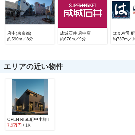
府中(東京都)
成城石井 府中店
約590m／8分
約676m／9分
約737m／1
エリアの近い物件
OPEN RISE府中小柳Ⅰ
7.9
万
円
/ 1K