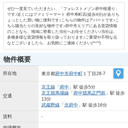
ぜひ一度見ていただきたい、「フォレストメゾン府中桜通り」
です♪近くにはファミリーマート 府中寿町店(徒歩4分)がありち
ょっとした買い物に便利です♪こちらの物件はアパートです♪こ
ちら陽当たりの良好な物件です♪府中市エリアにある賃貸情報
のことなら、地域に密着した当社へお任せください♪当社は、
多種多様な賃貸情報を取り扱っております♪ご要望や不明な点
などございましたら、お気軽にご連絡ください(*^^*)
物件概要
所在地
東京都
府中市
府中町
１丁目28-7
京王線
「
府中
」駅 徒歩5分
京王競馬場線
「
府中競馬正門前
」駅 徒歩
交通
13分
武蔵野線
「
北府中
」駅 徒歩16分
賃料
-
管理費等
-