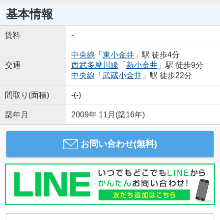
基本情報
賃料
-
中央線
「
東小金井
」駅 徒歩4分
交通
西武多摩川線
「
新小金井
」駅 徒歩9分
中央線
「
武蔵小金井
」駅 徒歩22分
間取り(面積)
-(-)
築年月
2009年 11月(築16年)
お問い合わせ(無料)