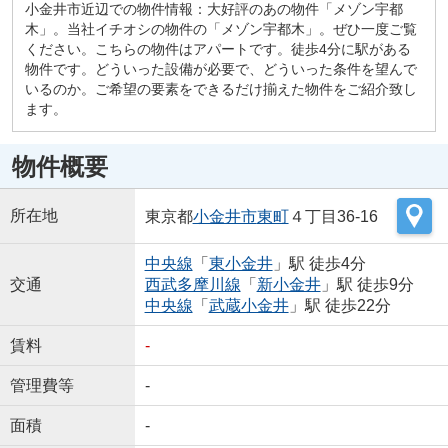
小金井市近辺での物件情報：大好評のあの物件「メゾン宇都
木」。当社イチオシの物件の「メゾン宇都木」。ぜひ一度ご覧
ください。こちらの物件はアパートです。徒歩4分に駅がある
物件です。どういった設備が必要で、どういった条件を望んで
いるのか。ご希望の要素をできるだけ揃えた物件をご紹介致し
ます。
物件概要
所在地
東京都
小金井市
東町
４丁目36-16
中央線
「
東小金井
」駅 徒歩4分
交通
西武多摩川線
「
新小金井
」駅 徒歩9分
中央線
「
武蔵小金井
」駅 徒歩22分
賃料
-
管理費等
-
面積
-