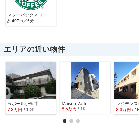
スターバックスコーヒー nonowa東小金井店
約407m／6分
エリアの近い物件
Maison Verte
ラポール小金井
レジデンス
8.5
万
円
/ 1K
7.3
万
円
/ 1DK
8.3
万
円
/ 1