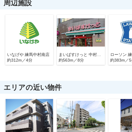
周辺施設
いなげや 練馬中村南店
まいばすけっと 中村橋駅南店
約312m／4分
約563m／8分
約383m／
エリアの近い物件