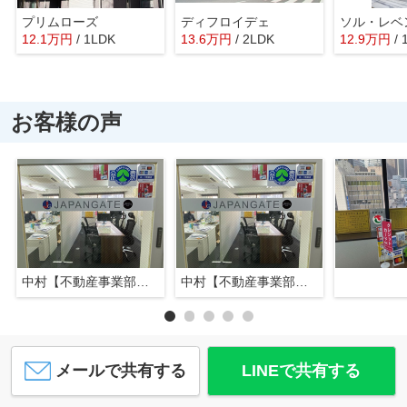
プリムローズ
ディフロイデェ
ソル・レベ
12.1
万
円
/ 1LDK
13.6
万
円
/ 2LDK
12.9
万
円
/
お客様の声
中村【不動産事業部長】
中村【不動産事業部長】
メールで共有する
LINEで共有する