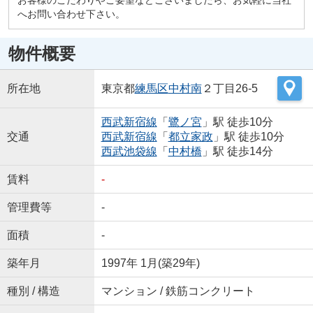
へお問い合わせ下さい。
物件概要
所在地
東京都
練馬区
中村南
２丁目26-5
西武新宿線
「
鷺ノ宮
」駅 徒歩10分
交通
西武新宿線
「
都立家政
」駅 徒歩10分
西武池袋線
「
中村橋
」駅 徒歩14分
賃料
-
管理費等
-
面積
-
築年月
1997年 1月(築29年)
種別 / 構造
マンション / 鉄筋コンクリート