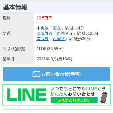
基本情報
賃料
10.5万円
中央線
「
国立
」駅 徒歩4分
交通
武蔵野線
「
西国分寺
」駅 徒歩25分
南武線
「
西国立
」駅 徒歩30分
間取り(面積)
1LDK(36.55㎡)
築年月
2013年 3月(築13年)
お問い合わせ(無料)