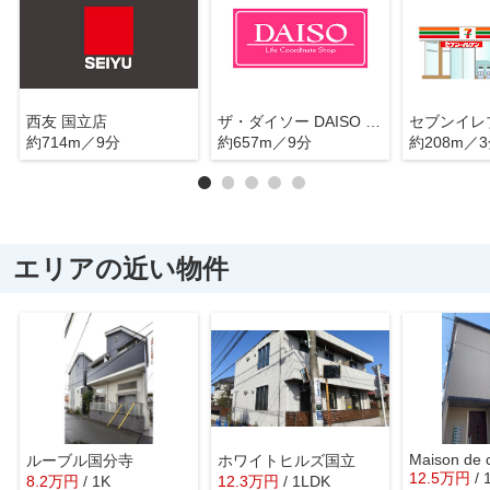
西友 国立店
ザ・ダイソー DAISO 国立駅前店
約714m／9分
約657m／9分
約208m／
エリアの近い物件
Maison de 
ルーブル国分寺
ホワイトヒルズ国立
12.5
万
円
/
8.2
万
円
/ 1K
12.3
万
円
/ 1LDK