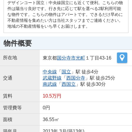
デザインコート国立：中央線国立にも近くて便利。こちらの物
件は陽当り良好です。行き先に応じて駅を選べる2駅利用可能
な物件です。こちらの物件はアパートです。できるだけ早めに
不動産情報を集めたい方は当社スタッフまでご連絡ください。
地域の不動産情報をいち早くお届けします。
物件概要
所在地
東京都
国分寺市
光町
１丁目43-16
中央線
「
国立
」駅 徒歩4分
交通
武蔵野線
「
西国分寺
」駅 徒歩25分
南武線
「
西国立
」駅 徒歩30分
賃料
10.5万円
管理費等
0円
面積
36.55㎡
築年月
2013年 3月(築13年)