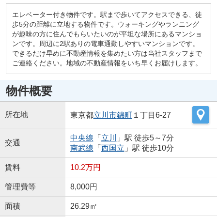
エレベーター付き物件です。駅まで歩いてアクセスできる、徒
歩5分の距離に立地する物件です。ウォーキングやランニング
が趣味の方に住んでもらいたいのが平坦な場所にあるマンショ
ンです。周辺に2駅ありの電車通勤しやすいマンションです。
できるだけ早めに不動産情報を集めたい方は当社スタッフまで
ご連絡ください。地域の不動産情報をいち早くお届けします。
物件概要
所在地
東京都
立川市
錦町
１丁目6-27
中央線
「
立川
」駅 徒歩5～7分
交通
南武線
「
西国立
」駅 徒歩10分
賃料
10.2万円
管理費等
8,000円
面積
26.29㎡