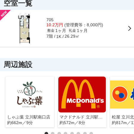
空室一覧
705
10.2万円
(管理費等：8,000円)
1ヶ月
1ヶ月
敷金
礼金
7階
26.29㎡
1K
周辺施設
しゃぶ葉 立川駅南口店
マクドナルド 立川駅南口店
松屋 立川
約662m／9分
約572m／8分
約817m／1