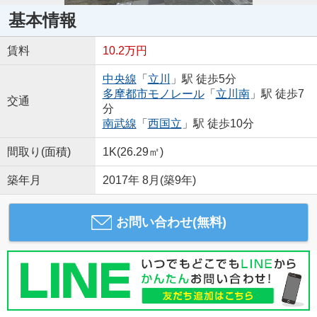
基本情報
賃料
10.2万円
中央線
「
立川
」駅 徒歩5分
多摩都市モノレール
「
立川南
」駅 徒歩7
交通
分
南武線
「
西国立
」駅 徒歩10分
間取り(面積)
1K(26.29㎡)
築年月
2017年 8月(築9年)
お問い合わせ(無料)