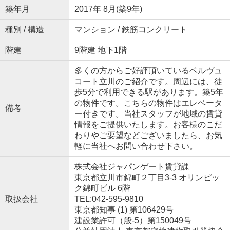
築年月
2017年 8月(築9年)
種別 / 構造
マンション / 鉄筋コンクリート
階建
9階建 地下1階
多くの方からご好評頂いているベルヴュ
コート立川のご紹介です。周辺には、徒
歩5分で利用できる駅があります。築5年
の物件です。こちらの物件はエレベータ
備考
ー付きです。当社スタッフが地域の賃貸
情報をご提供いたします。お客様のこだ
わりやご要望などございましたら、お気
軽に当社へお問い合わせ下さい。
株式会社ジャパンゲート賃貸課
東京都立川市錦町２丁目3-3 オリンピッ
ク錦町ビル 6階
取扱会社
TEL:042-595-9810
東京都知事 (1) 第106429号
建設業許可（般-5）第150049号