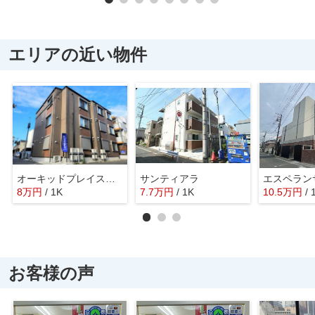
エリアの近い物件
オーキッドプレイス立川
サンティアラ
エスペラン
8
万
円
/ 1K
7.7
万
円
/ 1K
10.5
万
円
/ 
お客様の声