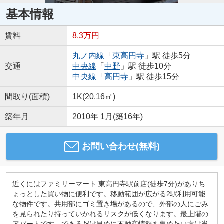
基本情報
賃料
8.3万円
丸ノ内線
「
東高円寺
」駅 徒歩5分
交通
中央線
「
中野
」駅 徒歩10分
中央線
「
高円寺
」駅 徒歩15分
間取り(面積)
1K(20.16㎡)
築年月
2010年 1月(築16年)
お問い合わせ(無料)
近くにはファミリーマート 東高円寺駅前店(徒歩7分)がありち
ょっとした買い物に便利です。移動範囲が広がる2駅利用可能
な物件です。共用部にゴミ置き場があるので、外部の人にごみ
を見られたり持っていかれるリスクが低くなります。最上階の
アパートです。できるだけ早めに不動産情報を集めたい方は当