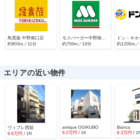
鳥貴族 中野南口店
モスバーガー中野南口店
約803m／11分
約750m／10分
約1205m／
エリアの近い物件
antique OGIKUBO
Bianca
ヴィブレ西荻
9.2
万
円
/ 1K
8.3
万
円
/ 1
8.6
万
円
/ 1R