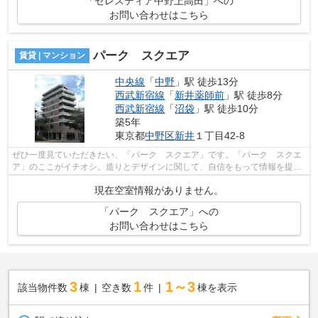
「セレスティア中野上高田」への
お問い合わせはこちら
パーク スクエア
賃貸 | マンション
中央線
「
中野
」駅 徒歩13分
西武新宿線
「
新井薬師前
」駅 徒歩8分
西武新宿線
「
沼袋
」駅 徒歩10分
築5年
東京都
中野区
新井
１丁目42-8
ぜひ一度見ていただきたい、「パーク スクエア」です。「パーク スクエ
ア」のここがイチオシ。造りとデザインに関して、自信をもって情報を提供
できるマンションです。こちらの物件...
現在空室情報がありません。
「パーク スクエア」への
お問い合わせはこちら
3
1
1～3
該当物件数
棟
空き数
件
棟を表示