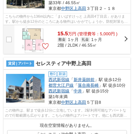
築33年 / 46.55㎡
東京都
中野区
上高田
３丁目２－１８
こちらの物件から136m以内に「まいばすけっと 上高田4丁目店」がありま
す。駅から徒歩12分のところにある物件はいかがでしょうか。防犯対策もバ
ッチリなマンションタイプの物件です。...
15.5
万
円
(管理費等：5,000円 )
1ヶ月
1ヶ月
敷金
礼金
2階 / 2LDK / 46.55㎡
セレスティア中野上高田
賃貸 | アパート
敷0
新築
西武新宿線
「
新井薬師前
」駅 徒歩12分
都営大江戸線
「
落合南長崎
」駅 徒歩10分
西武新宿線
「
中井
」駅 徒歩15分
築1年未満
東京都
中野区
上高田
５丁目8
この物件は、駅まで徒歩12分に立地しています。2駅利用可能なアパートな
ので行動範囲も広がります。こちらの物件はアパートです。他にも西武新宿
線新井薬師前近くの物件をご覧になりた...
現在空室情報がありません。