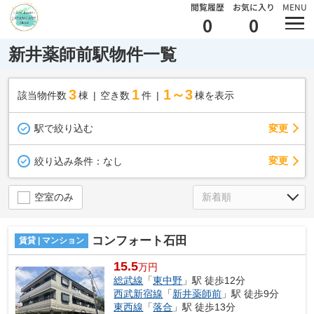
閲覧履歴
お気に入り
MENU
0
0
新井薬師前駅物件一覧
3
1
1～3
該当物件数
棟
空き数
件
棟を表示
駅で絞り込む
変更
変更
絞り込み条件：
なし
空室のみ
コンフォート石田
賃貸 | マンション
15.5
万円
総武線
「
東中野
」駅 徒歩12分
西武新宿線
「
新井薬師前
」駅 徒歩9分
東西線
「
落合
」駅 徒歩13分